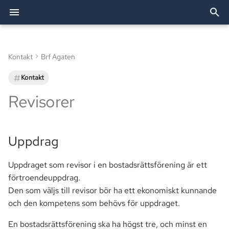
I
n
Kontakt
Brf Agaten
Arkiv
Att bo i bostadsrätt
Utförda arbeten
Bostadsförvaltning AB
Allente (TV)
Uppdrag
2026
Allente
Dörröppnare
Festlokalen
Bredband & TV
i
Kontakt
t
Kategorier
Trivselregler
OBE (Bredband)
Kontakt
2025
Besiktning
Passersystemet
Grillplatser
Elavtal
Revisorer
i
Renovering
Smartify (Installationshjälp)
2024
Bredband
Parkering
Tvättstugor
eBMC
a
Uppdrag
Andrahandsuthyrning
Ekonomi
Postboxar
Övernattningslägenhet
l
i
Uppdraget som revisor i en bostadsrättsförening är ett
Vid flytt
Fastighet
Historia
förtroendeuppdrag.
s
Den som väljs till revisor bör ha ett ekonomiskt kunnande
Enhetsmätning
Information
e
och den kompetens som behövs för uppdraget.
r
Trygghetslarm
Mark
En bostadsrättsförening ska ha högst tre, och minst en