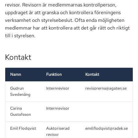
a
revisor. Revisorn är medlemmarnas kontrollperson,
Seniorklubben
Markförsäljning
uppdraget är att granska och kontrollera föreningens
r
verksamhet och styrelsebeslut. Ofta enda möjligheten
Vår fastighet
Parkering
s
medlemmar har att kontrollera att det går rätt och riktigt
till i styrelsen.
ö
Utrymmen
Passersystem
k
Avtal & Tjänster
Smartify
Kontakt
Stämma
Namn
Funktion
Kontakt
TV
Gudrun
Internrevisor
revisorerna@agaten.se
Svedenäng
Carina
Internrevisor
Gustafsson
Emil Flodqvist
Auktoriserad
emil.flodqvist@radek.se
revisor