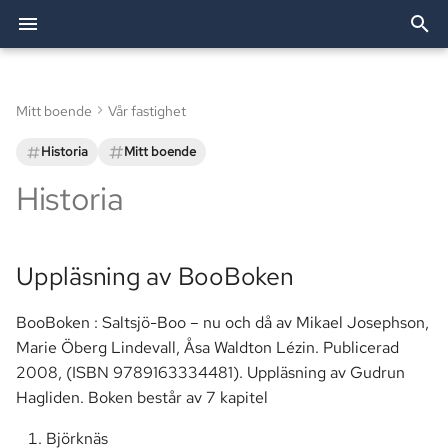
I
n
Mitt boende
Vår fastighet
Arkiv
Uppläsning av BooBoken
Festlokalen
Bredband & TV
Utförda arbeten
Förvaltning
2026
Allente
Bostadsförvaltning AB
Allente (TV)
Styrelsen
i
Historia
Mitt boende
t
Kategorier
Broschyrer
Grillplatser
Elavtal
TV och bredband
2025
Besiktning
OBE (Bredband)
Revisorer
Historia
i
Tvättstugor
eBMC
Brf Agaten
2024
Bredband
Smartify (Installationshjäl
Valberedningen
a
Uppläsning av BooBoken
Övernattningslägenhet
Ekonomi
l
i
BooBoken : Saltsjö-Boo – nu och då av Mikael Josephson,
Fastighet
Marie Öberg Lindevall, Åsa Waldton Lézin. Publicerad
s
2008, (ISBN 9789163334481). Uppläsning av Gudrun
Information
e
Hagliden. Boken består av 7 kapitel
r
Mark
Björknäs