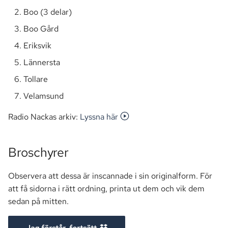
a
Boo (3 delar)
Markförsäljning
r
Boo Gård
Parkering
s
Eriksvik
Lännersta
ö
Passersystem
Tollare
k
Smartify
Velamsund
Stämma
Radio Nackas arkiv:
Lyssna här
TV
Broschyrer
Observera att dessa är inscannade i sin originalform. För
att få sidorna i rätt ordning, printa ut dem och vik dem
sedan på mitten.