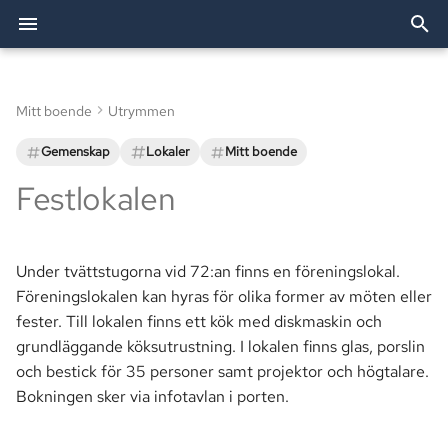
I
n
Mitt boende
Utrymmen
Arkiv
Dörröppnare
Avgift
Bredband & TV
Utförda arbeten
Förvaltning
2026
Allente
Bostadsförvaltning AB
Allente (TV)
Styrelsen
i
Gemenskap
Lokaler
Mitt boende
t
Kategorier
Passersystemet
Tider
Elavtal
TV och bredband
2025
Besiktning
OBE (Bredband)
Revisorer
Festlokalen
i
Parkering
Regler
eBMC
Brf Agaten
2024
Bredband
Smartify (Installationshjäl
Valberedningen
a
Under tvättstugorna vid 72:an finns en föreningslokal.
Postboxar
Ekonomi
l
Föreningslokalen kan hyras för olika former av möten eller
i
fester. Till lokalen finns ett kök med diskmaskin och
Historia
Fastighet
grundläggande köksutrustning. I lokalen finns glas, porslin
s
och bestick för 35 personer samt projektor och högtalare.
Information
e
Bokningen sker via infotavlan i porten.
r
Mark