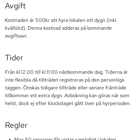
Avgift
a
Markförsäljning
r
Kostnaden är 500kr att hyra lokalen ett dygn (inkl.
Parkering
s
kvällstid). Denna kostnad adderas på kommande
avgiftsavi.
ö
Passersystem
k
Smartify
Tider
Stämma
Från kl.12.00 till kl.11:00 nästkommande dag. Tiderna är
inte flexibla då tillträdet registreras på den personliga
TV
taggen. Önskas tidigare tillträde eller senare frånträde
tillkommer ett extra dygn. Avbokning kan göras när som
helst, dock ej efter klockslaget gått över på hyrperioden.
Regler
Max 50 personer får vistas samtidigt i lokalen.