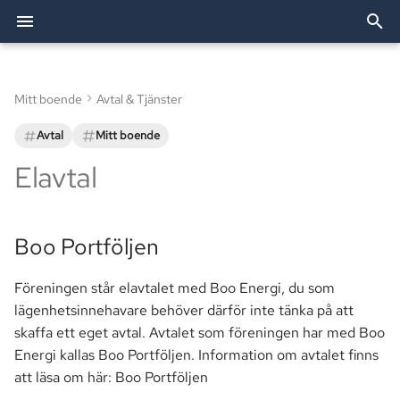
I
n
Mitt boende
Avtal & Tjänster
Arkiv
Dörröppnare
Festlokalen
Boo Portföljen
Utförda arbeten
Förvaltning
2026
Allente
Bostadsförvaltning AB
Allente (TV)
Styrelsen
i
Avtal
Mitt boende
t
Kategorier
Passersystemet
Grillplatser
IMD
TV och bredband
2025
Besiktning
OBE (Bredband)
Revisorer
Elavtal
i
Parkering
Tvättstugor
Egenkontroll vid
Brf Agaten
2024
Bredband
Smartify (Installationshjäl
Valberedningen
a
strömavbrott
Boo Portföljen
Postboxar
Övernattningslägenhet
Ekonomi
l
i
Föreningen står elavtalet med Boo Energi, du som
Historia
Fastighet
lägenhetsinnehavare behöver därför inte tänka på att
s
skaffa ett eget avtal. Avtalet som föreningen har med Boo
Information
e
Energi kallas Boo Portföljen. Information om avtalet finns
att läsa om här: Boo Portföljen
r
Mark