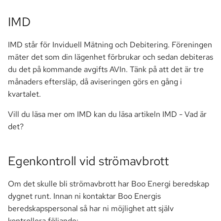
a
Markförsäljning
IMD
r
Parkering
s
IMD står för Inviduell Mätning och Debitering. Föreningen
mäter det som din lägenhet förbrukar och sedan debiteras
ö
Passersystem
du det på kommande avgifts AVIn. Tänk på att det är tre
k
månaders eftersläp, då aviseringen görs en gång i
Smartify
kvartalet.
Stämma
Vill du läsa mer om IMD kan du läsa artikeln IMD - Vad är
det?
TV
Egenkontroll vid strömavbrott
Om det skulle bli strömavbrott har Boo Energi beredskap
dygnet runt. Innan ni kontaktar Boo Energis
beredskapspersonal så har ni möjlighet att själv
kontrollera följande: