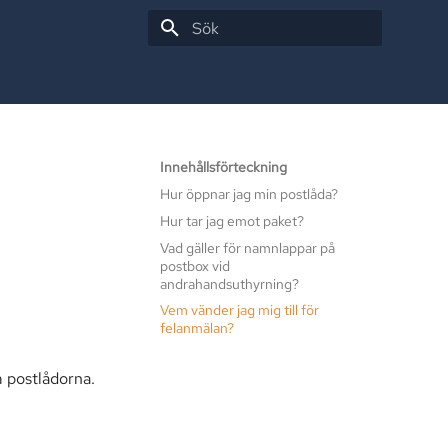
Initialiserar sök
Innehållsförteckning
Hur öppnar jag min postlåda?
Hur tar jag emot paket?
Vad gäller för namnlappar på
postbox vid
andrahandsuthyrning?
Vem vänder jag mig till för
felanmälan?
m postlådorna.