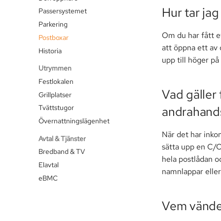
Hur tar ja
Passersystemet
Parkering
Om du har fått e
Postboxar
att öppna ett av 
Historia
upp till höger p
Utrymmen
Festlokalen
Vad gäller
Grillplatser
Tvättstugor
andrahand
Övernattningslägenhet
När det har ink
Avtal & Tjänster
sätta upp en C/O
Bredband & TV
hela postlådan o
Elavtal
namnlappar eller
eBMC
Vem vänder