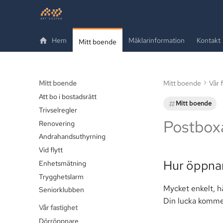
Hem
Mäklarinformation
Kontakt
Mitt boende
Mitt boende
Mitt boende
Vår 
Att bo i bostadsrätt
Mitt boende
Trivselregler
Postbox
Renovering
Andrahandsuthyrning
Vid flytt
Hur öppnar
Enhetsmätning
Trygghetslarm
Mycket enkelt, hå
Seniorklubben
Din lucka komme
Vår fastighet
Dörröppnare