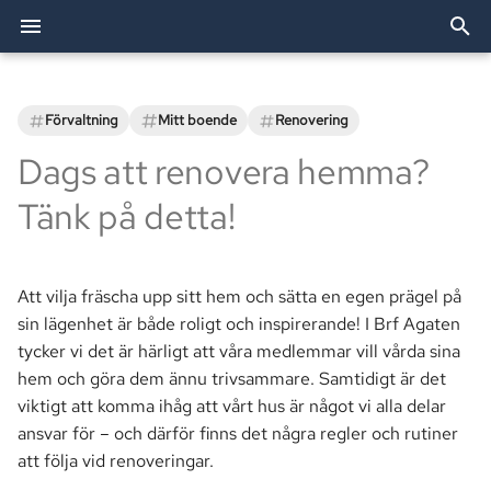
I
n
Förvaltning
Mitt boende
Renovering
Arkiv
Varför behövs godkännande
Dörröppnare
Festlokalen
Bredband & TV
Utförda arbeten
Förvaltning
2026
Allente
Bostadsförvaltning AB
Allente (TV)
Styrelsen
i
Dags att renovera hemma?
från föreningen?
t
Kategorier
Passersystemet
Grillplatser
Elavtal
TV och bredband
2025
Besiktning
OBE (Bredband)
Revisorer
Tänk på detta!
Vilka typer av renoveringar
i
behöver godkännas?
Parkering
Tvättstugor
eBMC
Brf Agaten
2024
Bredband
Smartify (Installationshjäl
Valberedningen
a
Att vilja fräscha upp sitt hem och sätta en egen prägel på
Hur går ansökan till?
Postboxar
Övernattningslägenhet
Ekonomi
l
sin lägenhet är både roligt och inspirerande! I Brf Agaten
i
tycker vi det är härligt att våra medlemmar vill vårda sina
Vad händer om man
Historia
Fastighet
hem och göra dem ännu trivsammare. Samtidigt är det
renoverar utan tillstånd?
s
viktigt att komma ihåg att vårt hus är något vi alla delar
Information
e
ansvar för – och därför finns det några regler och rutiner
Tider
att följa vid renoveringar.
r
Mark