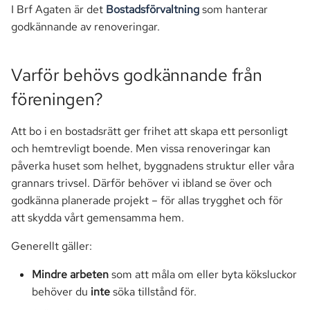
Avslutningsvis
I Brf Agaten är det
Bostadsförvaltning
som hanterar
a
Markförsäljning
godkännande av renoveringar.
r
Blankett
Parkering
s
Varför behövs godkännande från
ö
Passersystem
föreningen?
k
Smartify
Att bo i en bostadsrätt ger frihet att skapa ett personligt
och hemtrevligt boende. Men vissa renoveringar kan
Stämma
påverka huset som helhet, byggnadens struktur eller våra
grannars trivsel. Därför behöver vi ibland se över och
TV
godkänna planerade projekt – för allas trygghet och för
att skydda vårt gemensamma hem.
Generellt gäller:
Mindre arbeten
som att måla om eller byta köksluckor
behöver du
inte
söka tillstånd för.