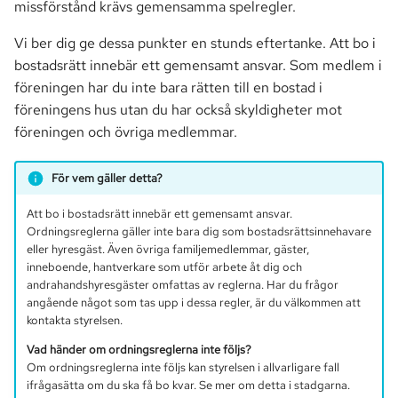
missförstånd krävs gemensamma spelregler.
a
Säkerhetsdörr/-grind
Markförsäljning
Vi ber dig ge dessa punkter en stunds eftertanke. Att bo i
r
bostadsrätt innebär ett gemensamt ansvar. Som medlem i
Vitvaror
Parkering
s
föreningen har du inte bara rätten till en bostad i
ö
föreningens hus utan du har också skyldigheter mot
Gemensamma utrymmen
Passersystem
föreningen och övriga medlemmar.
(inomhus)
k
Smartify
Cyklar-/Barnvangsrum
För vem gäller detta?
Stämma
Att bo i bostadsrätt innebär ett gemensamt ansvar.
Källare
Ordningsreglerna gäller inte bara dig som bostadsrättsinnehavare
TV
eller hyresgäst. Även övriga familjemedlemmar, gäster,
Trappuppgångar och hissar
inneboende, hantverkare som utför arbete åt dig och
andrahandshyresgäster omfattas av reglerna. Har du frågor
angående något som tas upp i dessa regler, är du välkommen att
Gemensamma utrymmen
kontakta styrelsen.
(utomhus)
Vad händer om ordningsreglerna inte följs?
Om ordningsreglerna inte följs kan styrelsen i allvarligare fall
Grillplatser
ifrågasätta om du ska få bo kvar. Se mer om detta i stadgarna.