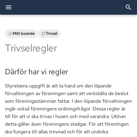
I
n
Mitt boende
Trivsel
Arkiv
Därför har vi regler
Dörröppnare
Festlokalen
Bredband & TV
Utförda arbeten
Förvaltning
2026
Allente
Bostadsförvaltning AB
Allente (TV)
Styrelsen
i
Trivselregler
t
Kategorier
Allmän aktsamhet
Passersystemet
Grillplatser
Elavtal
TV och bredband
2025
Besiktning
OBE (Bredband)
Revisorer
i
Därför har vi regler
Säkerhet
Parkering
Tvättstugor
eBMC
Brf Agaten
2024
Bredband
Smartify (Installationshjäl
Valberedningen
a
Styrelsens uppgift är att ta hand om den löpande
Din lägenhet
Postboxar
Övernattningslägenhet
Ekonomi
l
förvaltningen av föreningen samt att verkställa de beslut
i
som föreningsstämman fattar. I den löpande förvaltningen
Historia
Balkonger
Fastighet
s
ingår också föreningens ordningsfrågor. Dessa regler är
till för att vi ska trivas i husen och med varandra. Utöver
Brandvarnare
Information
e
detta gäller även föreningens stadgar. För att föreningen
r
Renovering & Störande ljud
Mark
ska fungera till allas trevnad och för att undvika