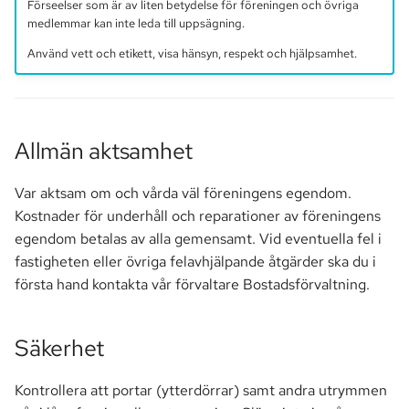
Förseelser som är av liten betydelse för föreningen och övriga
Skötsel av utemiljö och
medlemmar kan inte leda till uppsägning.
gemensamma anläggningar
Använd vett och etikett, visa hänsyn, respekt och hjälpsamhet.
Övrigt
Husdjur
Allmän aktsamhet
Rökning
Var aktsam om och vårda väl föreningens egendom.
Kostnader för underhåll och reparationer av föreningens
Sopor –
egendom betalas av alla gemensamt. Vid eventuella fel i
hushållsavfall/matavfall
fastigheten eller övriga felavhjälpande åtgärder ska du i
första hand kontakta vår förvaltare Bostadsförvaltning.
Tystnad i huset
Säkerhet
Kontrollera att portar (ytterdörrar) samt andra utrymmen