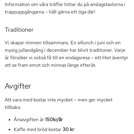
Information om våra träffar hittar du på anslagstavlorna i
a
Markförsäljning
trappuppgångarna – håll gärna ett öga där!
r
Parkering
s
Traditioner
ö
Passersystem
Vi skapar minnen tillsammans. En sillunch i juni och en
k
mysig jullandgång i december har blivit traditioner. Varje
Smartify
år försöker vi också få till en endagsresa – ett litet äventyr
att se fram emot och minnas länge efteråt.
Stämma
TV
Avgifter
Att vara med kostar inte mycket – men ger mycket
tillbaka.
Årsavgiften är
150kr/år
Kaffe med bröd kostar
30 kr
.