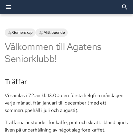
I
n
Gemenskap
Mitt boende
Arkiv
Träffar
Dörröppnare
Festlokalen
Bredband & TV
Utförda arbeten
Förvaltning
2026
Allente
Bostadsförvaltning AB
Allente (TV)
Styrelsen
i
Välkommen till Agatens
t
Kategorier
Passersystemet
Grillplatser
Elavtal
TV och bredband
Traditioner
2025
Besiktning
OBE (Bredband)
Revisorer
Seniorklubb!
i
Avgifter
Parkering
Tvättstugor
eBMC
Brf Agaten
2024
Bredband
Smartify (Installationshjäl
Valberedningen
a
Träffar
Vi finns här
Postboxar
Övernattningslägenhet
Ekonomi
l
i
Vi samlas i 72:an kl. 13.00 den första helgfria måndagen
Historia
Fastighet
varje månad, från januari till december (med ett
s
sommaruppehåll i juli och augusti).
Information
e
Träffarna är stunder för kaffe, prat och skratt. Ibland bjuds
r
Mark
även på underhållning av något slag före kaffet.