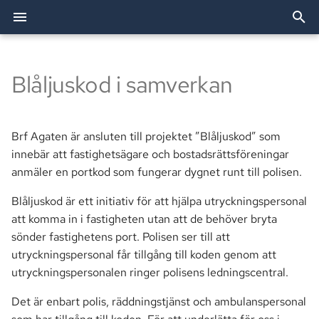
I
n
Blåljuskod i samverkan
2026
Allente
Att bo i bostadsrätt
Utförda arbeten
Förvaltning
Dörröppnare
Festlokalen
Bredband & TV
Bostadsförvaltning AB
Allente (TV)
Styrelsen
i
t
2025
Besiktning
Trivselregler
TV och bredband
Passersystemet
Grillplatser
Elavtal
OBE (Bredband)
Revisorer
Brf Agaten är ansluten till projektet ”Blåljuskod” som
i
innebär att fastighetsägare och bostadsrättsföreningar
2024
Bredband
Renovering
Brf Agaten
Parkering
Tvättstugor
eBMC
Smartify (Installationshjäl
Valberedningen
anmäler en portkod som fungerar dygnet runt till polisen.
a
Ekonomi
Andrahandsuthyrning
Blåljuskod är ett initiativ för att hjälpa utryckningspersonal
Postboxar
Övernattningslägenhet
l
att komma in i fastigheten utan att de behöver bryta
i
Fastighet
Vid flytt
Historia
sönder fastighetens port. Polisen ser till att
s
utryckningspersonal får tillgång till koden genom att
Information
Enhetsmätning
utryckningspersonalen ringer polisens ledningscentral.
e
Det är enbart polis, räddningstjänst och ambulanspersonal
r
Mark
Trygghetslarm