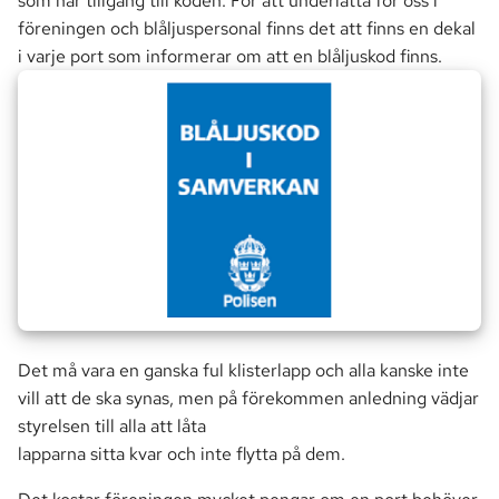
som har tillgång till koden. För att underlätta för oss i
a
föreningen och blåljuspersonal finns det att finns en dekal
Markförsäljning
Seniorklubben
i varje port som informerar om att en blåljuskod finns.
r
Parkering
Vår fastighet
s
ö
Passersystem
Utrymmen
k
Smartify
Avtal & Tjänster
Stämma
TV
Det må vara en ganska ful klisterlapp och alla kanske inte
vill att de ska synas, men på förekommen anledning vädjar
styrelsen till alla att låta
lapparna sitta kvar och inte flytta på dem.