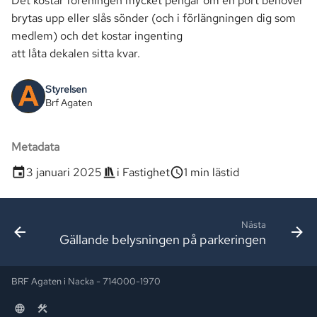
Det kostar föreningen mycket pengar om en port behöver
brytas upp eller slås sönder (och i förlängningen dig som
medlem) och det kostar ingenting
att låta dekalen sitta kvar.
Styrelsen
Brf Agaten
Metadata
3 januari 2025
i
Fastighet
1 min lästid
Nästa
Gällande belysningen på parkeringen
BRF Agaten i Nacka - 714000-1970