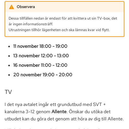
a
Observera
Markförsäljning
Seniorklubben
r
Dessa tillfällen nedan är endast för att kvittera ut sin TV-box, det
Parkering
Vår fastighet
är ingen informationsträff.
s
Utrustningen tillhör lägenheten och ska lämnas kvar vid flytt.
ö
Passersystem
Utrymmen
k
11 november 18:00 - 19:00
Smartify
Avtal & Tjänster
13 november 12:00 - 13:00
16 november 11:00 - 12:00
Stämma
20 november 19:00 - 20:00
TV
TV
I det nya avtalet ingår ett grundutbud med SVT +
kanalerna 3-12 genom
Allente
. Önskar du utöka det
utbudet kan du göra det genom att höra av dig till Allente.