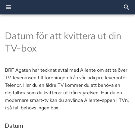
I
n
Datum för att kvittera ut din
2026
Allente
Att bo i bostadsrätt
Utförda arbeten
Förvaltning
Dörröppnare
Festlokalen
Bredband & TV
Bostadsförvaltning AB
Allente (TV)
Styrelsen
i
TV-box
t
2025
Besiktning
Trivselregler
TV och bredband
Passersystemet
Grillplatser
Elavtal
OBE (Bredband)
Revisorer
i
BRF Agaten har tecknat avtal med Allente om att ta över
2024
Bredband
Renovering
Brf Agaten
Parkering
Tvättstugor
eBMC
Smartify (Installationshjäl
Valberedningen
a
TV-leveransen till föreningen från vår tidigare leverantör
Ekonomi
Andrahandsuthyrning
Telenor. Har du en äldre TV kommer du att behöva en
Postboxar
Övernattningslägenhet
l
digitalbox som du kvitterar ut från styrelsen. Har du en
i
Fastighet
Vid flytt
Historia
modernare smart-tv kan du använda Allente-appen i TVn,
s
i så fall behövs ingen box.
Information
Enhetsmätning
e
Datum
r
Mark
Trygghetslarm