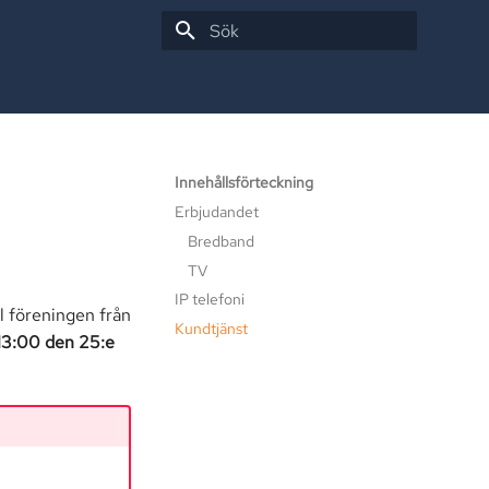
Initialiserar sök
Innehållsförteckning
Erbjudandet
Bredband
TV
IP telefoni
l föreningen från
Kundtjänst
13:00 den 25:e