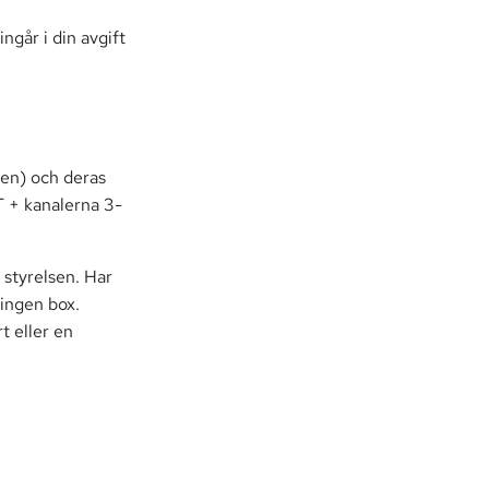
går i din avgift
en) och deras
T + kanalerna 3-
 styrelsen. Har
 ingen box.
t eller en