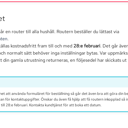
et
r en router till alla hushåll. Routern beställer du lättast via
aten
.
ällas kostnadsfritt fram till och med
28:e februari
. Det går äve
och normalt sätt behöver inga inställningar bytas. Var uppmärk
t din gamla utrustning returneras, en följesedel har skickats ut t
het att använda formuläret för beställning så går det även bra att göra din be
an för kontaktuppgifter. Önskar du även få hjälp att få routern inkopplad så i
 till 28:e februari. Kontakta kundtjänst för att boka ett datum.