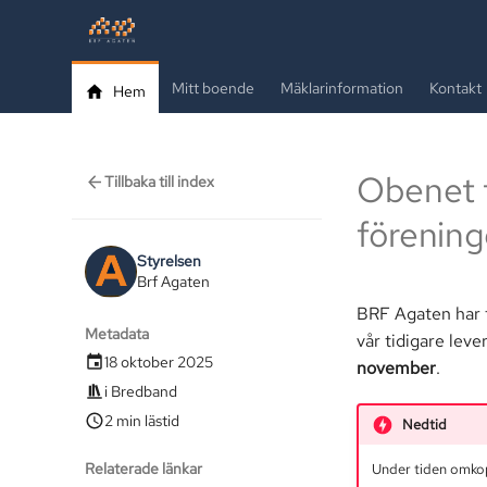
Mitt boende
Mäklarinformation
Kontakt
Hem
Obenet t
Tillbaka till index
förenin
Styrelsen
Brf Agaten
BRF Agaten har t
Metadata
vår tidigare lev
18 oktober 2025
november
.
i
Bredband
2 min lästid
Nedtid
Relaterade länkar
Under tiden omkopp