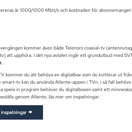
ereras är 1000/1000 Mbit/s och kostnaden för abonnemanget in
vergången kommer även både Telenors coaxial-tv (antennutag
tv) att upphöra. I det nya avtalet ingår ett grundutbud med SV
e
. .
TV kommer du att behöva en digitalbox som du kvitterar ut från
smart-tv kan du använda Allente-appen i TVn, i så fall behövs
na spela in program behöver du digitalboxen samt ett minneskor
beställs genom Allente, läs mer om inspelningar:
 inspelningar