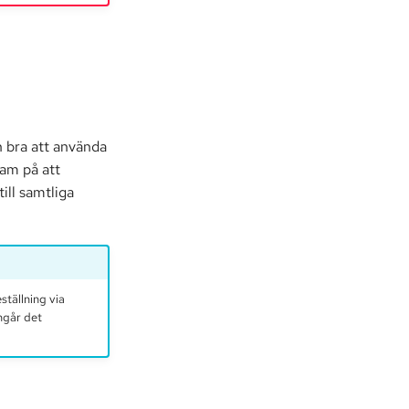
n bra att använda
sam på att
ill samtliga
ställning via
ngår det