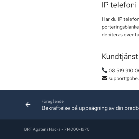
IP telefoni
Har du IP telefo
porteringsblanke
debiteras eventu
Kundtjänst
08 519 910 0
support@obe.
Föregående
Bekräftelse på uppsägning av din bredb
BRF Agaten i Nacka - 714000-1970