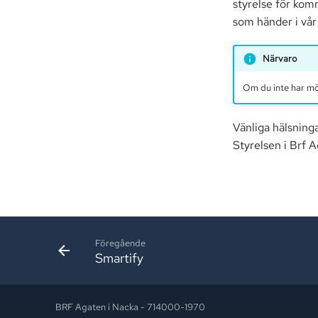
styrelse för komm
som händer i vår
Närvaro
Om du inte har möj
Vänliga hälsninga
Styrelsen i Brf 
Föregående
Smartify
BRF Agaten i Nacka - 714000-1970