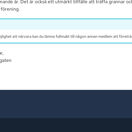
ande år. Det är också ett utmärkt tillfälle att träffa grannar och
 förening.
lighet att närvara kan du lämna fullmakt till någon annan medlem att företrä
r,
Agaten