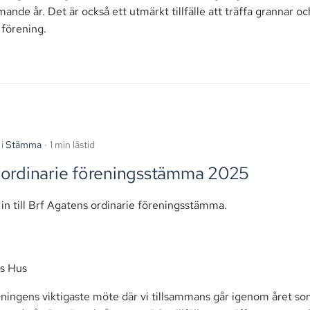
ande år. Det är också ett utmärkt tillfälle att träffa grannar och
 förening.
i
Stämma
1 min lästid
ll ordinarie föreningsstämma 2025
 in till Brf Agatens ordinarie föreningsstämma.
ts Hus
ingens viktigaste möte där vi tillsammans går igenom året som