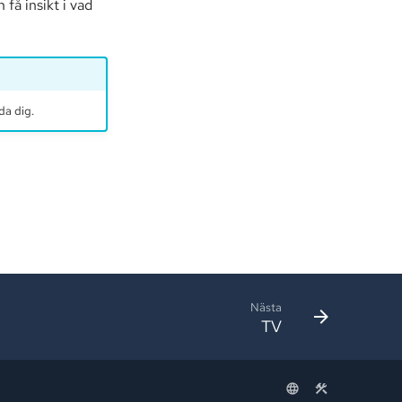
 få insikt i vad
da dig.
Nästa
TV