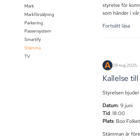
styrelse för komm
Mark
som händer i vår
Markförsäljning
Parkering
Fortsätt läsa
Passersystem
Smartify
Stämma
TV
29 maj 2025
Kallelse ti
Styrelsen bjuder
Datum
: 9 juni
Tid
: 18:00
Plats
: Boo Folke
Stämman är fören