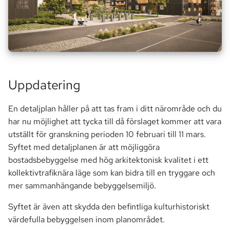
a
Seniorklubben
Markförsäljning
r
Vår fastighet
Parkering
s
ö
Utrymmen
Passersystem
k
Uppdatering
Avtal & Tjänster
Smartify
En detaljplan håller på att tas fram i ditt närområde och du
Stämma
har nu möjlighet att tycka till då förslaget kommer att vara
utställt för granskning perioden 10 februari till 11 mars.
TV
Syftet med detaljplanen är att möjliggöra
bostadsbebyggelse med hög arkitektonisk kvalitet i ett
kollektivtrafiknära läge som kan bidra till en tryggare och
mer sammanhängande bebyggelsemiljö.
Syftet är även att skydda den befintliga kulturhistoriskt
värdefulla bebyggelsen inom planområdet.