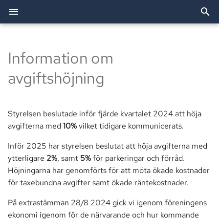
I
n
Information om
2026
Allente
Att bo i bostadsrätt
Utförda arbeten
Förvaltning
Dörröppnare
Festlokalen
Bredband & TV
Bostadsförvaltning AB
Allente (TV)
Styrelsen
i
avgiftshöjning
t
2025
Besiktning
Trivselregler
TV och bredband
Passersystemet
Grillplatser
Elavtal
OBE (Bredband)
Revisorer
i
Styrelsen beslutade inför fjärde kvartalet 2024 att höja
2024
Bredband
Renovering
Brf Agaten
Parkering
Tvättstugor
eBMC
Smartify (Installationshjäl
Valberedningen
a
avgifterna med
10%
vilket tidigare kommunicerats.
Ekonomi
Andrahandsuthyrning
Postboxar
Övernattningslägenhet
l
Inför 2025 har styrelsen beslutat att höja avgifterna med
i
ytterligare
2%
, samt
5%
för parkeringar och förråd.
Fastighet
Vid flytt
Historia
Höjningarna har genomförts för att möta ökade kostnader
s
för taxebundna avgifter samt ökade räntekostnader.
Information
Enhetsmätning
e
På extrastämman 28/8 2024 gick vi igenom föreningens
r
Mark
Trygghetslarm
ekonomi igenom för de närvarande och hur kommande