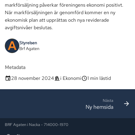
a
markförsäljning påverkar föreningens ekonomi positivt.
Markförsäljning
Seniorklubben
När markförsäljningen är genomförd kommer en ny
r
ekonomisk plan att upprättas och nya reviderade
Parkering
Vår fastighet
s
avgiftsnivåer beslutas.
ö
Passersystem
Utrymmen
Styrelsen
k
Brf Agaten
Smartify
Avtal & Tjänster
Metadata
Stämma
28 november 2024
i
Ekonomi
1 min lästid
TV
Nästa
Ny hemsida
BRF Agaten i Nacka - 714000-1970