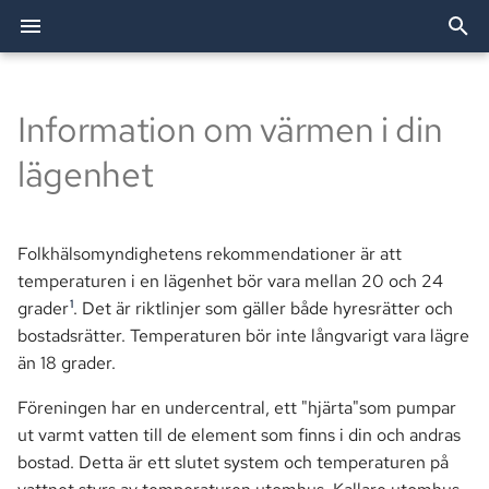
I
n
Information om värmen i din
2026
Allente
Att bo i bostadsrätt
Utförda arbeten
Förvaltning
Dörröppnare
Festlokalen
Bredband & TV
Bostadsförvaltning AB
Allente (TV)
Styrelsen
i
lägenhet
t
2025
Besiktning
Trivselregler
TV och bredband
Passersystemet
Grillplatser
Elavtal
OBE (Bredband)
Revisorer
i
Folkhälsomyndighetens rekommendationer är att
2024
Bredband
Renovering
Brf Agaten
Parkering
Tvättstugor
eBMC
Smartify (Installationshjäl
Valberedningen
a
temperaturen i en lägenhet bör vara mellan 20 och 24
1
Ekonomi
Andrahandsuthyrning
grader
. Det är riktlinjer som gäller både hyresrätter och
Postboxar
Övernattningslägenhet
l
bostadsrätter. Temperaturen bör inte långvarigt vara lägre
i
Fastighet
Vid flytt
Historia
än 18 grader.
s
Föreningen har en undercentral, ett "hjärta"som pumpar
Information
Enhetsmätning
e
ut varmt vatten till de element som finns i din och andras
bostad. Detta är ett slutet system och temperaturen på
r
Mark
Trygghetslarm