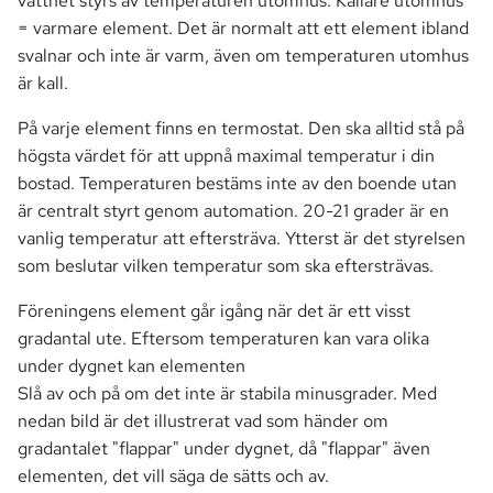
vattnet styrs av temperaturen utomhus. Kallare utomhus
a
= varmare element. Det är normalt att ett element ibland
Markförsäljning
Seniorklubben
svalnar och inte är varm, även om temperaturen utomhus
r
är kall.
Parkering
Vår fastighet
s
På varje element finns en termostat. Den ska alltid stå på
ö
Passersystem
Utrymmen
högsta värdet för att uppnå maximal temperatur i din
k
bostad. Temperaturen bestäms inte av den boende utan
Smartify
Avtal & Tjänster
är centralt styrt genom automation. 20-21 grader är en
vanlig temperatur att eftersträva. Ytterst är det styrelsen
Stämma
som beslutar vilken temperatur som ska eftersträvas.
TV
Föreningens element går igång när det är ett visst
gradantal ute. Eftersom temperaturen kan vara olika
under dygnet kan elementen
Slå av och på om det inte är stabila minusgrader. Med
nedan bild är det illustrerat vad som händer om
gradantalet "flappar" under dygnet, då "flappar" även
elementen, det vill säga de sätts och av.