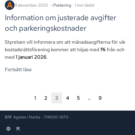
11 december 2025
i
Parkering
1 min lästid
Information om justerade avgifter
och parkeringskostnader
Styrelsen vill informera om att månadsavgifterna för vår
bostadsrättsförening kommer att höjas med
1%
från och
med
1 januari 2026
.
Fortsätt läsa
1
2
3
4
5
..
9
BRF Agaten i Nacka - 714000-1970